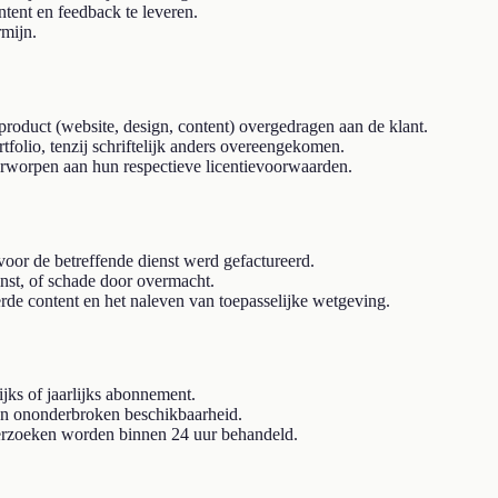
ntent en feedback te leveren.
rmijn.
roduct (website, design, content) overgedragen aan de klant.
tfolio, tenzij schriftelijk anders overeengekomen.
rworpen aan hun respectieve licentievoorwaarden.
 voor de betreffende dienst werd gefactureerd.
inst, of schade door overmacht.
erde content en het naleven van toepasselijke wetgeving.
ks of jaarlijks abonnement.
een ononderbroken beschikbaarheid.
erzoeken worden binnen 24 uur behandeld.