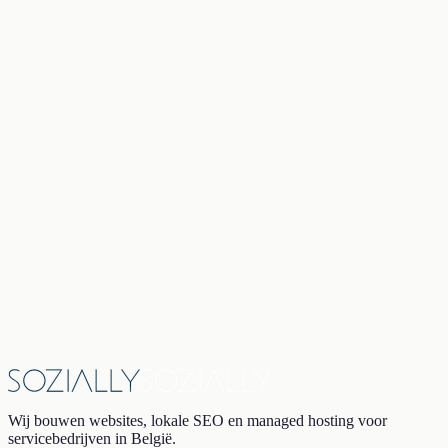
Social media
Prijzen
Strategie
24 juni 2026
|
7
min
SEO
Lokale SEO
Strategie
Wij bouwen websites, lokale SEO en managed hosting voor
servicebedrijven in België.