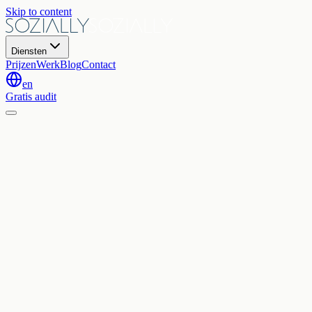
Skip to content
Diensten
Prijzen
Werk
Blog
Contact
en
Gratis audit
24 juni 2026
|
6
min